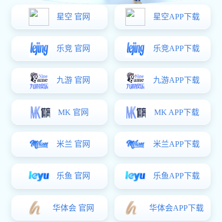
纽卡斯尔力争主场优势迎战
狼队 谁能在英超赛场笑到最
后
2026-07-08
1
分享
随着英超赛季的不断推进，纽卡斯尔联队即将在主场迎战
狼队，这场比赛不仅关乎积分榜的争夺，更关系到两队在赛
季后期的士气和信心。纽卡斯尔凭借近期的稳定表现和主场
优势，希望在迎战狼队的比赛中拿下关键三分，而狼队则意
图通过快速反击和稳固防守挑战对手的主场霸主地位。本文
将从球队战术策略、关键球员表现、历史交锋记录、心理与